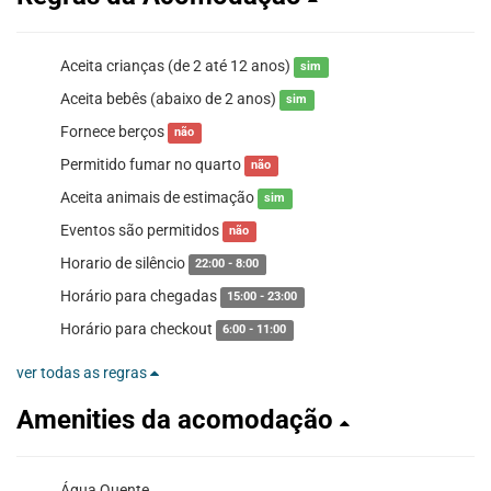
Aceita crianças (de 2 até 12 anos)
sim
Aceita bebês (abaixo de 2 anos)
sim
Fornece berços
não
Permitido fumar no quarto
não
Aceita animais de estimação
sim
Eventos são permitidos
não
Horario de silêncio
22:00 - 8:00
Horário para chegadas
15:00 - 23:00
Horário para checkout
6:00 - 11:00
ver todas as regras
Amenities da acomodação
Água Quente