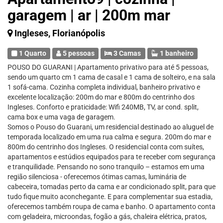
garagem | ar | 200m mar
Ingleses, Florianópolis
1 Quarto
5 pessoas
3 Camas
1 banheiro
POUSO DO GUARANI | Apartamento privativo para até 5 pessoas,
sendo um quarto cm 1 cama de casal e 1 cama de solteiro, e na sala
1 sofá-cama. Cozinha completa individual, banheiro privativo e
excelente localização: 200m do mar e 800m do centrinho dos
Ingleses. Conforto e praticidade: Wifi 240MB, TV, ar cond. split,
cama box e uma vaga de garagem.
Somos o Pouso do Guarani, um residencial destinado ao aluguel de
temporada localizado em uma rua calma e segura. 200m do mar e
800m do centrinho dos Ingleses. O residencial conta com suítes,
apartamentos e estúdios equipados para te receber com segurança
e tranquilidade. Pensando no sono tranquilo – estamos em uma
região silenciosa - oferecemos ótimas camas, luminária de
cabeceira, tomadas perto da cama e ar condicionado split, para que
tudo fique muito aconchegante. E para complementar sua estadia,
oferecemos também roupa de cama e banho. O apartamento conta
com geladeira, microondas, fogão a gás, chaleira elétrica, pratos,