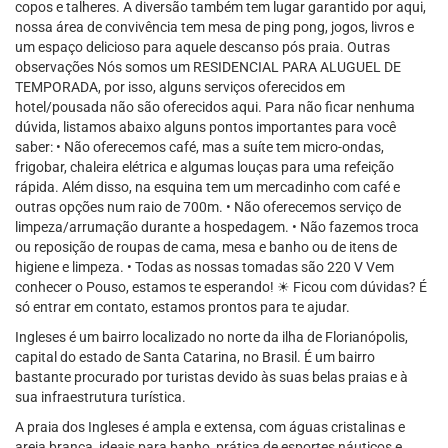
copos e talheres. A diversão também tem lugar garantido por aqui,
nossa área de convivência tem mesa de ping pong, jogos, livros e
um espaço delicioso para aquele descanso pós praia. Outras
observações Nós somos um RESIDENCIAL PARA ALUGUEL DE
TEMPORADA, por isso, alguns serviços oferecidos em
hotel/pousada não são oferecidos aqui. Para não ficar nenhuma
dúvida, listamos abaixo alguns pontos importantes para você
saber: • Não oferecemos café, mas a suíte tem micro-ondas,
frigobar, chaleira elétrica e algumas louças para uma refeição
rápida. Além disso, na esquina tem um mercadinho com café e
outras opções num raio de 700m. • Não oferecemos serviço de
limpeza/arrumação durante a hospedagem. • Não fazemos troca
ou reposição de roupas de cama, mesa e banho ou de itens de
higiene e limpeza. • Todas as nossas tomadas são 220 V Vem
conhecer o Pouso, estamos te esperando! ☀ Ficou com dúvidas? É
só entrar em contato, estamos prontos para te ajudar.
Ingleses é um bairro localizado no norte da ilha de Florianópolis,
capital do estado de Santa Catarina, no Brasil. É um bairro
bastante procurado por turistas devido às suas belas praias e à
sua infraestrutura turística.
A praia dos Ingleses é ampla e extensa, com águas cristalinas e
areia branca, ideais para banho, prática de esportes náuticos e