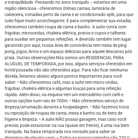
e tranquilidade. Pensando no sono tranquilo – estamos em uma
região silenciosa - oferecemos ótimas camas, luminária de
cabeceira, tomadas perto da cama e ar condicionado split, para que
tudo fique muito aconchegante. E para complementar sua estadia,
oferecemos também roupa de cama e banho. A suíte conta com
frigobar, microondas, chaleira elétrica, pratos e copos e talheres
para auxiliar em pequenas refeições. A diversão também tem lugar
garantido por aqui, nossa área de convivência tem mesa de ping
pong, jogos, livros e um espaço delicioso para aquele descanso pós
praia. Outras observações Nós somos um RESIDENCIAL PARA
ALUGUEL DE TEMPORADA, por isso, alguns serviços oferecidos em
hotel/pousada não são oferecidos aqui. Para não ficar nenhuma
dúvida, listamos abaixo alguns pontos importantes para você
saber: • Não oferecemos café, mas a suíte tem micro-ondas,
frigobar, chaleira elétrica e algumas louças para uma refeição
rápida. Além disso, na esquina tem um mercadinho com café e
outras opções num raio de 700m. • Não oferecemos serviço de
limpeza/arrumação durante a hospedagem. • Não fazemos troca
ou reposição de roupas de cama, mesa e banho ou de itens de
higiene e limpeza. • A suíte NÃO possui garagem, mas caso você
precise, pode estacionar na rua (quase em frente), é uma rua bem
tranquila. Na baixa temporada nos consulte para saber se
dispomos de alguma vaga. • Todas as nossas tomadas são 220 V