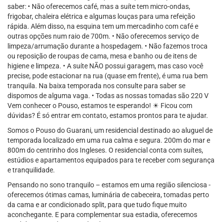
saber: • Não oferecemos café, mas a suíte tem micro-ondas,
frigobar, chaleira elétrica e algumas louças para uma refeição
rápida. Além disso, na esquina tem um mercadinho com café e
outras opções num raio de 700m. • Não oferecemos serviço de
limpeza/arrumação durante a hospedagem. • Não fazemos troca
ou reposição de roupas de cama, mesa e banho ou de itens de
higiene e limpeza. • A suíte NÃO possui garagem, mas caso você
precise, pode estacionar na rua (quase em frente), é uma rua bem
tranquila. Na baixa temporada nos consulte para saber se
dispomos de alguma vaga. • Todas as nossas tomadas são 220 V
Vem conhecer o Pouso, estamos te esperando! ☀ Ficou com
dúvidas? É só entrar em contato, estamos prontos para te ajudar.
Somos o Pouso do Guarani, um residencial destinado ao aluguel de
temporada localizado em uma rua calma e segura. 200m do mar e
800m do centrinho dos Ingleses. O residencial conta com suítes,
estúdios e apartamentos equipados para te receber com segurança
e tranquilidade.
Pensando no sono tranquilo – estamos em uma região silenciosa -
oferecemos ótimas camas, luminária de cabeceira, tomadas perto
da cama e ar condicionado split, para que tudo fique muito
aconchegante. E para complementar sua estadia, oferecemos