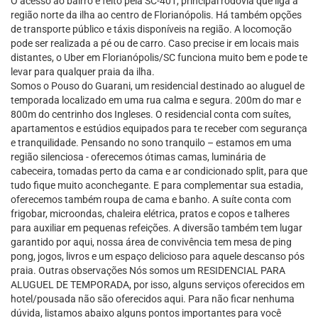
O acesso ao bairro é feito pela SC-401, principal rodovia que liga a
região norte da ilha ao centro de Florianópolis. Há também opções
de transporte público e táxis disponíveis na região. A locomoção
pode ser realizada a pé ou de carro. Caso precise ir em locais mais
distantes, o Uber em Florianópolis/SC funciona muito bem e pode te
levar para qualquer praia da ilha.
Somos o Pouso do Guarani, um residencial destinado ao aluguel de
temporada localizado em uma rua calma e segura. 200m do mar e
800m do centrinho dos Ingleses. O residencial conta com suítes,
apartamentos e estúdios equipados para te receber com segurança
e tranquilidade. Pensando no sono tranquilo – estamos em uma
região silenciosa - oferecemos ótimas camas, luminária de
cabeceira, tomadas perto da cama e ar condicionado split, para que
tudo fique muito aconchegante. E para complementar sua estadia,
oferecemos também roupa de cama e banho. A suíte conta com
frigobar, microondas, chaleira elétrica, pratos e copos e talheres
para auxiliar em pequenas refeições. A diversão também tem lugar
garantido por aqui, nossa área de convivência tem mesa de ping
pong, jogos, livros e um espaço delicioso para aquele descanso pós
praia. Outras observações Nós somos um RESIDENCIAL PARA
ALUGUEL DE TEMPORADA, por isso, alguns serviços oferecidos em
hotel/pousada não são oferecidos aqui. Para não ficar nenhuma
dúvida, listamos abaixo alguns pontos importantes para você